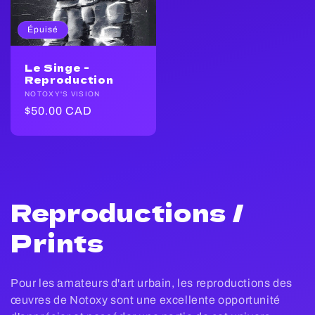
Épuisé
Le Singe -
Reproduction
Fournisseur :
NOTOXY'S VISION
Prix
$50.00 CAD
habituel
C
Reproductions /
o
Prints
l
Pour les amateurs d'art urbain, les reproductions des
l
œuvres de Notoxy sont une excellente opportunité