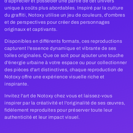
d'apprécier et posséder une partie de cet univers
e
unique à coûts plus abordables. Inspiré par la culture
c
du graffiti, Notoxy utilise un jeu de couleurs, d'ombres
et de perspectives pour créer des personnages
t
originaux et captivants.
i
Disponibles en différents formats, ces reproductions
capturent l'essence dynamique et vibrante de ses
o
toiles originales. Que ce soit pour ajouter une touche
d'énergie urbaine à votre espace ou pour collectionner
n
des pièces d'art distinctives, chaque reproduction de
Notoxy offre une expérience visuelle riche et
:
inspirante.
Invitez l'art de Notoxy chez vous et laissez-vous
inspirer par la créativité et l'originalité de ses œuvres,
fidèlement reproduites pour préserver toute leur
authenticité et leur impact visuel.