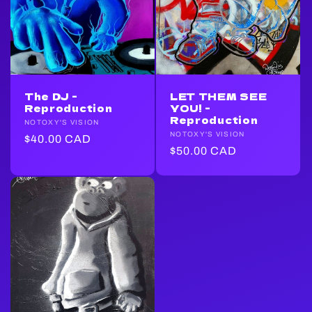
The DJ -
LET THEM SEE
Reproduction
YOU! -
Reproduction
Fournisseur :
NOTOXY'S VISION
Fournisseur :
NOTOXY'S VISION
Prix
$40.00 CAD
Prix
$50.00 CAD
habituel
habituel