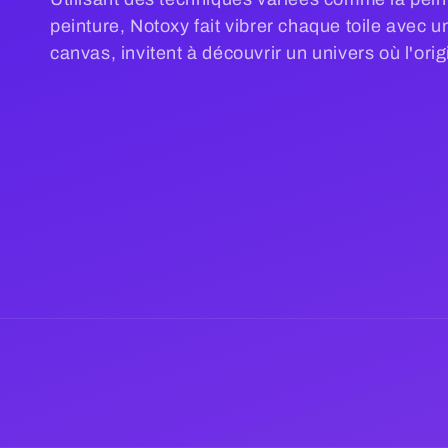
peinture, Notoxy fait vibrer chaque toile avec 
l
canvas, invitent à découvrir un univers où l'ori
e
c
t
i
o
n