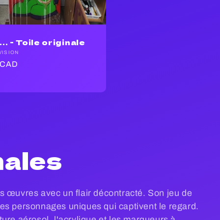
.. - Toile originale
ur :
VISION
 CAD
nales
 des œuvres avec un flair décontracté. Son jeu de
es personnages uniques qui captivent le regard.
ure aérosol, l'acrylique et les marqueurs à