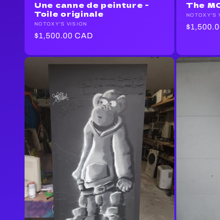
Une canne de peinture -
The MC 
Toile originale
Fournisse
NOTOXY'S 
Fournisseur :
NOTOXY'S VISION
Prix
$1,500.
Prix
$1,500.00 CAD
habituel
habituel