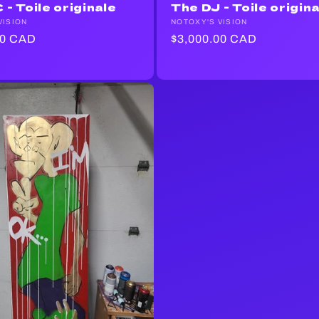
- Toile originale
The DJ - Toile origin
ur :
VISION
Fournisseur :
NOTOXY'S VISION
00 CAD
Prix
$3,000.00 CAD
habituel