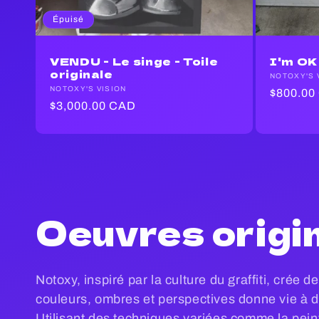
Épuisé
VENDU - Le singe - Toile
I'm OK.
originale
Fournisse
NOTOXY'S 
Fournisseur :
NOTOXY'S VISION
Prix
$800.00
Prix
$3,000.00 CAD
habituel
habituel
C
Oeuvres origi
o
Notoxy, inspiré par la culture du graffiti, crée
l
couleurs, ombres et perspectives donne vie à d
Utilisant des techniques variées comme la peint