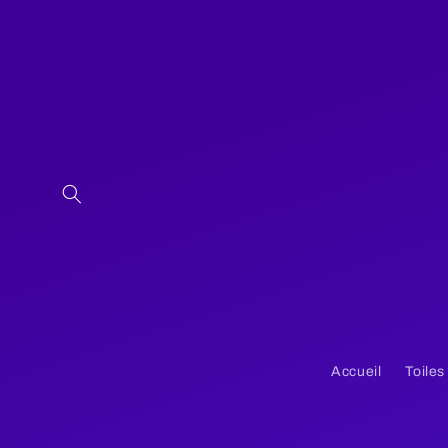
et
passer
au
contenu
Accueil
Toiles